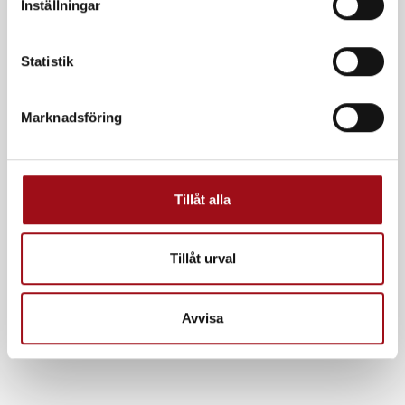
Inställningar
y
c
k
Statistik
e
s
Marknadsföring
v
a
l
Tillåt alla
Tillåt urval
Avvisa