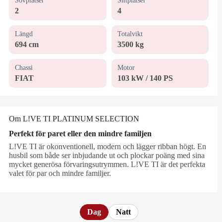
Sovplatser
Sittplatser
2
4
Längd
Totalvikt
694 cm
3500 kg
Chassi
Motor
FIAT
103 kW / 140 PS
Om L!VE TI PLATINUM SELECTION
Perfekt för paret eller den mindre familjen
L!VE TI är okonventionell, modern och lägger ribban högt. En
husbil som både ser inbjudande ut och plockar poäng med sina
mycket generösa förvaringsutrymmen. L!VE TI är det perfekta
valet för par och mindre familjer.
Dag
Natt