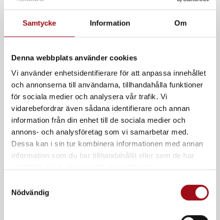
Samtycke
Information
Om
Denna webbplats använder cookies
Vi använder enhetsidentifierare för att anpassa innehållet
och annonserna till användarna, tillhandahålla funktioner
för sociala medier och analysera vår trafik. Vi
vidarebefordrar även sådana identifierare och annan
information från din enhet till de sociala medier och
annons- och analysföretag som vi samarbetar med.
Dessa kan i sin tur kombinera informationen med annan
information som du har tillhandahållit eller som de har
samlat in när du har använt deras tjänster.
S
Nödvändig
a
m
t