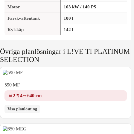
Motor
103 kW / 140 PS
Färskvattentank
100 l
Kylskåp
142 l
Övriga planlösningar i L!VE TI PLATINUM
SELECTION
590 MF
2
4
640 cm
Visa planlösning