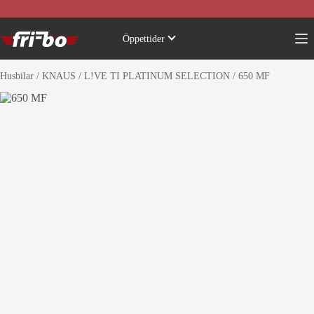
Skip
to
content
Öppettider
Husbilar
/
KNAUS
/
L!VE TI PLATINUM SELECTION
/
650 MF