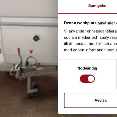
Vi hjälper dig at
Samtycke
Denna webbplats använder 
Vi använder enhetsidentifierar
sociala medier och analysera 
till de sociala medier och a
med annan information som du 
S
Nödvändig
a
m
t
y
c
k
Avvisa
e
s