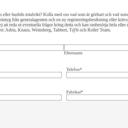
n eller husbils totalvikt? Kolla med oss vad som är görbart och vad som k
intyg från generalagenten och en ny registreringsbesiktning eller kräv
ej att reda ut eventuella frågor kring detta och kan ombesörja hela elle
en: Adria, Knaus, Weinsberg, Tabbert, T@b och Roller Team.
Efternamn
Telefon
*
Fabrikat
*
Önskad totalvikt
*