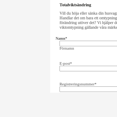
Totalviktsändring
Vill du höja eller sänka din husvag
Handlar det om bara ett omtypnings
förändring utöver det? Vi hjälper d
viktomtypning gällande våra märk
Namn
*
Förnamn
E-post
*
Registreringsnummer
*
Nuvarande totalvikt
*