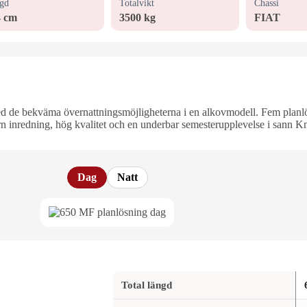
gd
Totalvikt
Chassi
4 cm
3500 kg
FIAT
de bekväma övernattningsmöjligheterna i en alkovmodell. Fem planlös
rn inredning, hög kvalitet och en underbar semesterupplevelse i sann K
Dag
Natt
Total längd