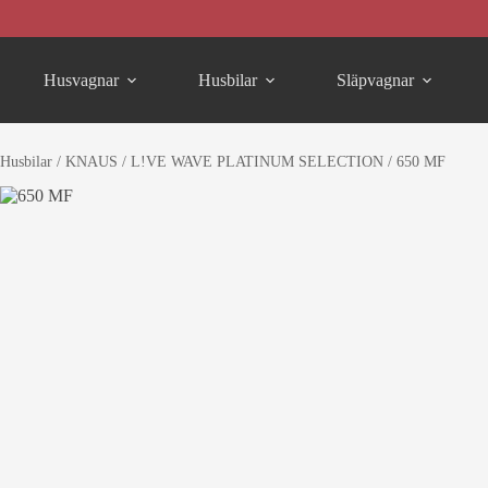
Skip
to
content
Husvagnar
Husbilar
Släpvagnar
Husbilar
/
KNAUS
/
L!VE WAVE PLATINUM SELECTION
/
650 MF