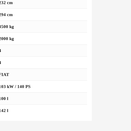
232 cm
294 cm
3500 kg
2000 kg
4
4
FIAT
103 kW / 140 PS
100 l
142 l