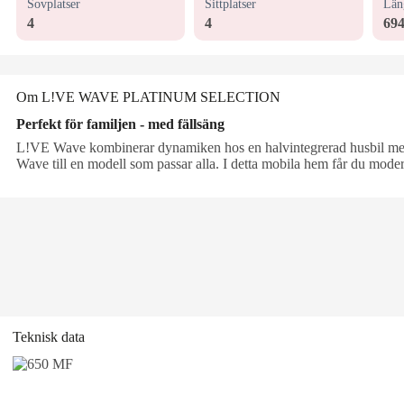
Sovplatser
Sittplatser
Län
4
4
69
Om L!VE WAVE PLATINUM SELECTION
Perfekt för familjen - med fällsäng
L!VE Wave kombinerar dynamiken hos en halvintegrerad husbil med 
Wave till en modell som passar alla. I detta mobila hem får du mode
Teknisk data