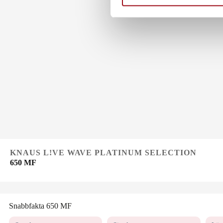
e
s
v
a
l
KNAUS L!VE WAVE PLATINUM SELECTION
650 MF
Snabbfakta 650 MF