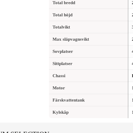
Total bredd
Total höjd
Totalvikt
Max släpvagnsvikt
Sovplatser
Sittplatser
Chassi
Motor
Färskvattentank
Kylskåp