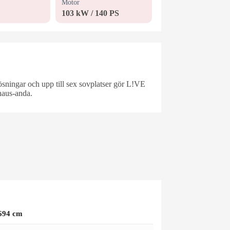
Motor
103 kW / 140 PS
ningar och upp till sex sovplatser gör L!VE
naus-anda.
694 cm