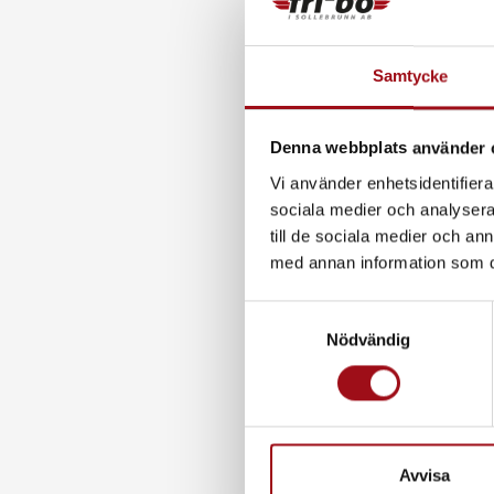
Samtycke
Denna webbplats använder 
Vi använder enhetsidentifierar
sociala medier och analysera 
till de sociala medier och a
med annan information som du 
S
Nödvändig
a
m
t
y
c
k
Avvisa