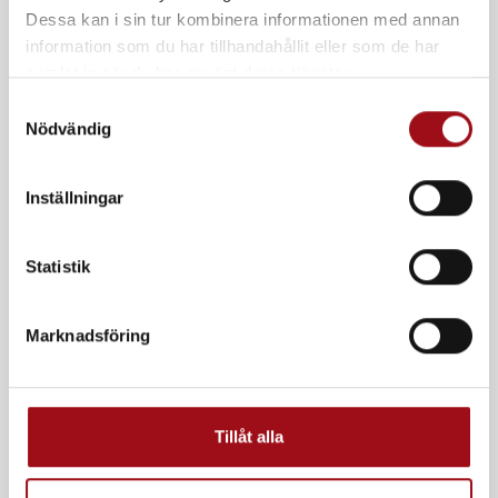
Dessa kan i sin tur kombinera informationen med annan
information som du har tillhandahållit eller som de har
samlat in när du har använt deras tjänster.
S
Nödvändig
a
m
t
Inställningar
y
c
k
Statistik
e
s
Marknadsföring
v
a
l
Tillåt alla