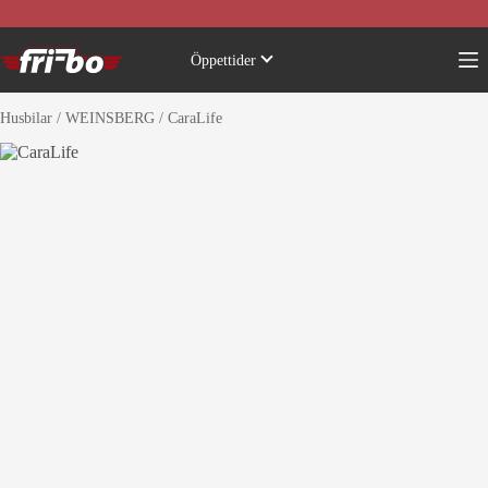
Skip
to
content
Öppettider
Husbilar
/
WEINSBERG
/
CaraLife