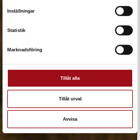
m
t
Inställningar
y
c
k
Statistik
e
s
Marknadsföring
v
a
l
Tillåt alla
Tillåt urval
Avvisa