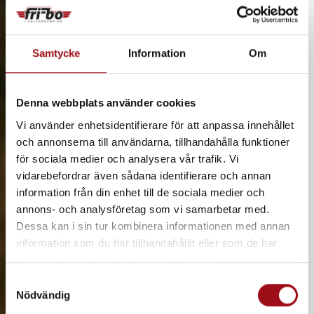
Samtycke
Information
Om
Denna webbplats använder cookies
Vi använder enhetsidentifierare för att anpassa innehållet
och annonserna till användarna, tillhandahålla funktioner
för sociala medier och analysera vår trafik. Vi
vidarebefordrar även sådana identifierare och annan
information från din enhet till de sociala medier och
annons- och analysföretag som vi samarbetar med.
Dessa kan i sin tur kombinera informationen med annan
information som du har tillhandahållit eller som de har
samlat in när du har använt deras tjänster.
S
Nödvändig
a